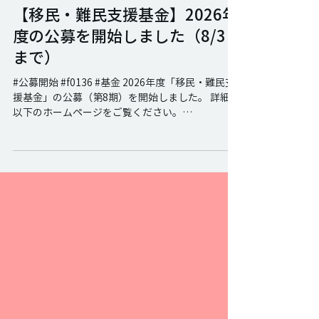
パブリックリソース財団
7月3日
【移民・難民支援基金】2026年
度の公募を開始しました（8/3
まで）
#公募開始 #f0136 #基金 2026年度「移民・難民支
援基金」の公募（第8期）を開始しました。 詳細は
以下のホームページをご覧ください。
https://www.public.or.jp/project/f0136 ＜公募期
間：2026年7月3日～8月3日17時まで＞ 移民・難
民支援基金とは 日本国内の難民、移民、技能実習
生、外国人労働者とその家族など、外国籍または
外国にルーツをもつ人々の日本国内における様々
な環境を改善することを目的とします。 支援内容
<助成内容> １団体あたり80万円を上限に資金支援
します。4団体採択を想定。 単年度の助成としま
す。（※最長3年まで連続して採択可能） <対象団
体> 日本国内で外国籍、および外国にルーツをもつ
人々への支援を行うNPO法人等の民間非営利組織