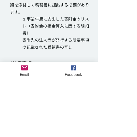
類を添付して税務署に提出する必要があり
ます。
１事業年度に支出した寄附金のリス
ト（寄附金の損金算入に関する明細
書）
寄附先の法人等が発行する所要事項
の記載された受領書の写し
ご注意事項
当財団への1年間のご寄附が一定の金額
1.
Email
Facebook
以上となった方については、法令の定め
により、当財団から税務当局に対して報
告することが義務付けられています。
2.
「領収書」の宛名は基本的にご寄附くだ
さった際にお知らせいただいたお名前と
なります。
3.
紛失等による領収書の再発行はご容赦く