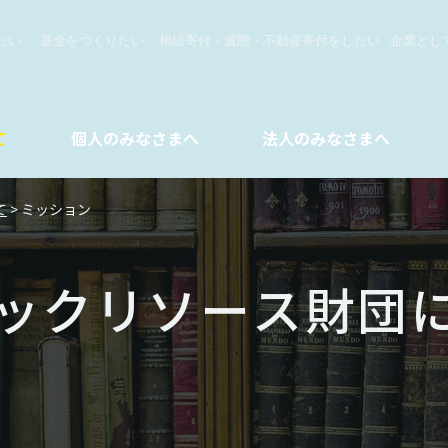
たい
基金をつくりたい
​相続寄付・遺贈・不動産寄付をしたい
企業とし
て
個人のみなさまへ
法人のみなさまへ
て
> ミッション
ックリソース財団