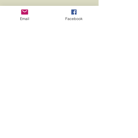
Email
Facebook
所得控除
（寄付金額－2,000円）×10％
1万円の寄付
5万円の寄付
10万円の寄付
800円
4,800円
9,800円
​個人住民税の税額控除について
公益性のある団体として自治体がパブリック
リソース財団を認定している場合は、寄附が
住民税控除の対象になる場合があります。
「所得税の寄附金控除の対象となる寄附金の
うち、都道府県又は市町村が条例により指定
したもの」が、個人住民税の減額措置（税額