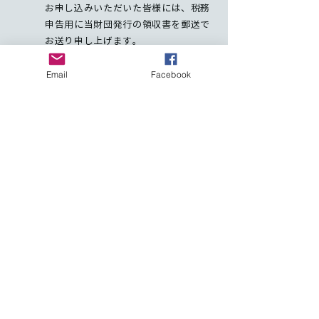
お申し込みいただいた皆様には、税務
申告用に当財団発行の領収書を郵送で
お送り申し上げます。
５．賛助会員の特典
Email
Facebook
ご希望に応じ、寄付、およびそ
の他の社会貢献の方法につい
て、個別相談の機会を提供いた
します。
当財団のメーリングリストに登
載し、メルマガ等で情報提供を
いたします。
当財団の出版物を優待価格で購
入できます。
当財団が主催、共催する研修
会、セミナー等に優待価格で参
加できます。