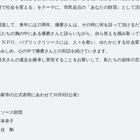
付で社会を変える」をテーマに、市民起点の「あなたの財団」として活
唱道して、来年には25周年。播磨さんは、その時に何を語って頂ける
私たちの胸の中にある播磨さんと語らいながら、自ら答えを掴み取って
、ＮＰＯ、パブリックリソースには、人々を救い、ゆたかにする社会変
みしめ、心の中で播磨さんとの対話を続けていきます。 
靖夫さんの遺志を継承し実現することをお誓いして、私たちの追悼の言
家等の公式表明にあわせて10月8日公表） 
ソース財団 
本幸子 
住　剛 