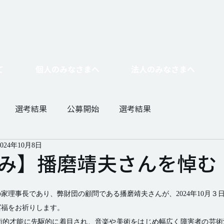
たい
基金をつくりたい
​相続寄付・遺贈・不動産寄付をしたい
企業とし
て
個人のみなさまへ
法人のみなさまへ
選考結果
公募開始
選考結果
2024年10月8日
み】播磨靖夫さんを悼む
家理事長であり、弊財団の顧問である播磨靖夫さんが、2024年10月３日
福をお祈りします。 
術的才能に先駆的に着目され、音楽や美術をはじめ幅広く障害者の芸術