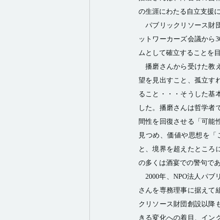
の生涯にわたる自立支援に
　パブリックリソース財団
ットワーカーズ会議から3
ムとして確立することを目
　播磨さんから受けた教
望を見出すこと、孤立す
ること・・・そうした基
した。播磨さんは哲学者
間性を回復させる「可能
見つめ、価値や思想を「
と、境界を超えたところ
の多くは酒宴での警句であ
　2000年、NPO法人
さんを専務理事に据えて組
クリソース財団創設以降
きる変化への着目、イン