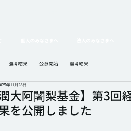
たい
基金をつくりたい
​相続寄付・遺贈・不動産寄付をしたい
企業とし
て
個人のみなさまへ
法人のみなさまへ
選考結果
公募開始
選考結果
2025年11月28日
潤大阿闍梨基金】第3回
果を公開しました