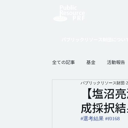
寄付をし
パブリックリソース財団につい
全ての記事
基金
活動報告
パブリックリソース財団
【塩沼亮
成採択結
#選考結果
#f0168