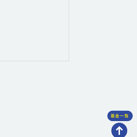
NPO、社会的企業のみなさまへ
NPO、社会的企業のみなさまへ
基金一覧
控除につい
本気候基金】よくあるご
（Q＆A）を掲載しました