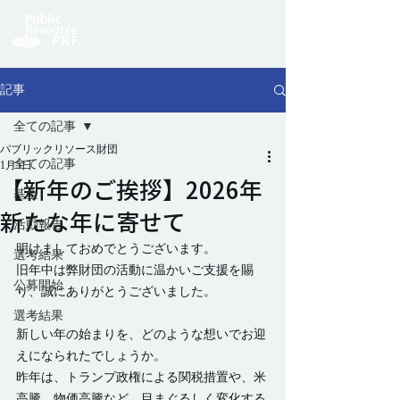
記事
全ての記事
パブリックリソース財団
全ての記事
1月5日
【新年のご挨拶】2026年
基金
新たな年に寄せて
活動報告
明けましておめでとうございます。
選考結果
旧年中は弊財団の活動に温かいご支援を賜
公募開始
り、誠にありがとうございました。
選考結果
新しい年の始まりを、どのような想いでお迎
えになられたでしょうか。
昨年は、トランプ政権による関税措置や、米
高騰、物価高騰など、目まぐるしく変化する