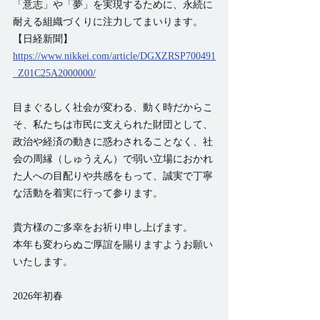
「意志」や「夢」を実現するために、永続に
耐える組織づくりに注力してまいります。
【日経新聞】
https://www.nikkei.com/article/DGXZRSP700491
_Z01C25A2000000/
目まぐるしく社会が変わる、動く時だからこ
そ、私たちは市民に支えられた財団として、
政治や経済の動きに惑わされることなく、社
会の周縁（しゅうえん）で弱い立場におかれ
た人への目配りや共感をもって、誠実で丁寧
な活動を着実に行って参ります。
貴方様のご多幸をお祈り申し上げます。
本年も変わらぬご厚誼を賜りますようお願い
いたします。
2026年初春