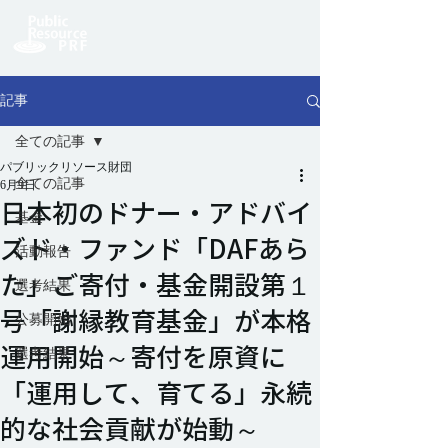
記事
全ての記事
パブリックリソース財団
全ての記事
6月9日
日本初のドナー・アドバイ
基金
ズド・ファンド「DAFあら
活動報告
た」ご寄付・基金開設第１
選考結果
号「謝縁教育基金」が本格
公募開始
運用開始～寄付を原資に
選考結果
「運用して、育てる」永続
的な社会貢献が始動～