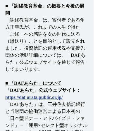
■ 「謝縁教育基金」の概要と今後の展
開
「謝縁教育基金」は、寄付者である角
方正幸氏が、これまでの人生で得た
「ご縁」への感謝を次の世代に送る
（恩送り）ことを目的として設立され
ました。投資信託の運用状況や支援先
団体の活動詳細については、「DAFあ
らた」公式ウェブサイトを通じて報告
してまいります。
■ 「DAFあらた」について
「DAFあらた」公式ウェブサイト：
https://daf-arata.public.or.jp/
「DAFあらた」は、三井住友信託銀行
と当財団の協働運営による日本初の
「日本型ドナー・アドバイズド・ファ
ンド」＝「運用×セレクト型オリジナル