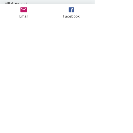
理されます。
Email
Facebook
■    
三井住友信託銀行について
三井住友信託銀行は、人生100年時代に
対応した「ファイナンシャル・ウェル
ビーイング」の実現を目指し、資産運
用、資産管理、相続、不動産などの多
様なニーズに応える総合コンサルティ
ングを提供しています。ライフステー
ジに応じた最適なソリューションを提
案することで、安心で豊かな未来の実
現をサポートしています。
なお、三井住友信託銀行による寄付の
媒介は、取扱開始から当面の間、ウェ
ルス・マネジメント部ならびに大阪ウ
ェルス・マネジメント部のお客さまを
対象として取り扱いを開始します。今