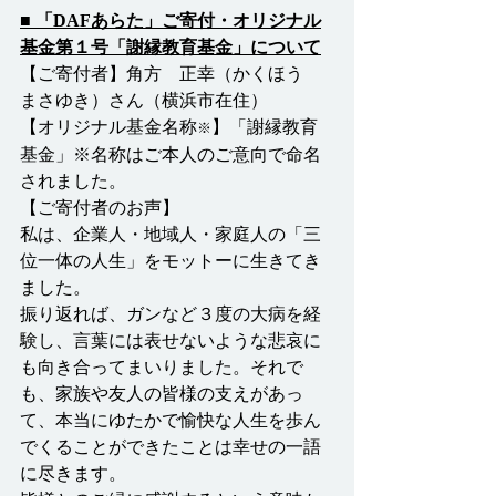
■ 「DAFあらた」ご寄付・オリジナル
基金第１号「謝縁教育基金」について
【ご寄付者】角方　正幸（かくほう　
まさゆき）さん（横浜市在住）
【オリジナル基金名称
】「謝縁教育
※
基金」※名称はご本人のご意向で命名
されました。
【ご寄付者のお声】
私は、企業人・地域人・家庭人の「三
位一体の人生」をモットーに生きてき
ました。
振り返れば、ガンなど３度の大病を経
験し、言葉には表せないような悲哀に
も向き合ってまいりました。それで
も、家族や友人の皆様の支えがあっ
て、本当にゆたかで愉快な人生を歩ん
でくることができたことは幸せの一語
に尽きます。