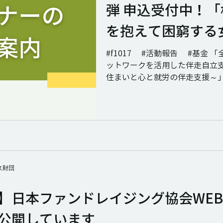
弾 申込受付中！
を抱えて困窮する
的自立支援事業」
#f1017 #活動報告 #基金 「全国の母子ハウスネ
ットワークを活用した伴走自立
活用事業）※オン
住まいと心と就労の伴走支援～」
「様々な困難を抱えて困窮する
援事業」に関する行政と民間の
策として、または民間と...
ス財団
】日本ファンドレイジング協会WE
公開しています