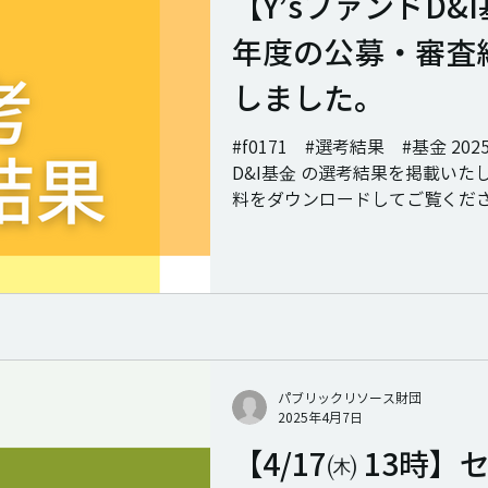
【Y’sファンドD&I
年度の公募・審査
しました。
#f0171 #選考結果 #基金 20
D&I基⾦ の選考結果を掲載いた
料をダウンロードしてご覧くだ
パブリックリソース財団
2025年4月7日
【4/17㈭ 13時