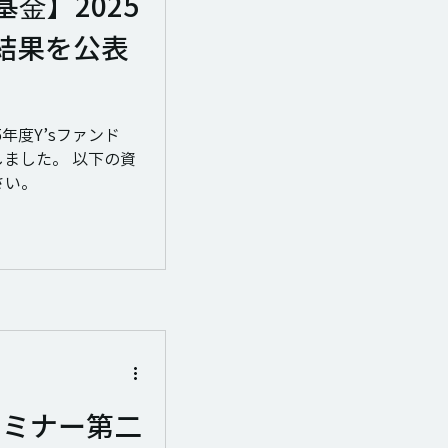
基⾦】2025
結果を公表
25年度Y’sファンド
しました。 以下の資
さい。
】セミナー第二