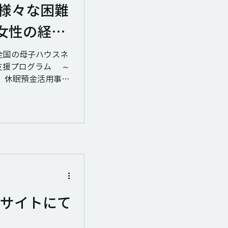
「様々な困難
女性の経済
（休眠預金
支援プログラム ～
ライン開催
 休眠預金活用事業
女性の経済的自立支
協同モデル例や、政
Bサイトにて