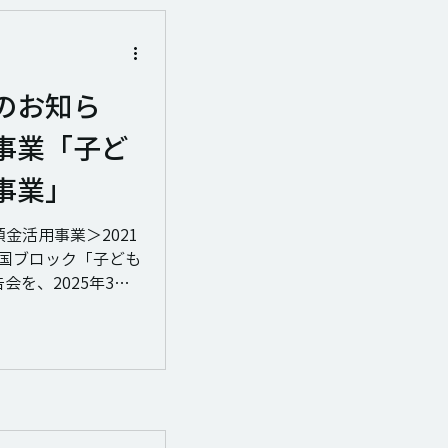
のお知ら
事業「子ど
事業」
眠預金活用事業＞2021
全国ブロック「子ども
を、2025年3月
的養護制度の狭間で居
もたちが、どこに住