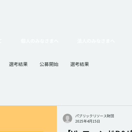
たい
基金をつくりたい
​相続寄付・遺贈・不動産寄付をしたい
企業とし
て
個人のみなさまへ
法人のみなさまへ
選考結果
公募開始
選考結果
パブリックリソース財団
2025年4月15日