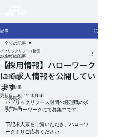
記事
全ての記事
パブリックリソース財団
全ての記事
2024年10月4日
【採用情報】ハローワーク
基金
にて求人情報を公開してい
活動報告
ます
選考結果
更新日：
2024年10月6日
公募開始
パブリックリソース財団の経理職の求
選考結果
人  ハローワークにて募集中です
。
下記求人票をご覧いただき、ハローワ
ークよりご応募ください