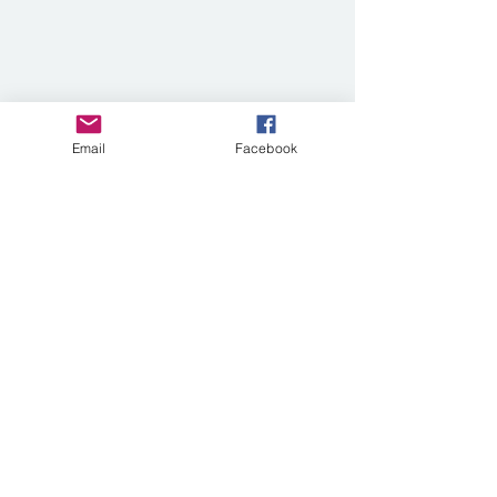
Email
Facebook
コメント
コメントを追加…
【女性リーダー支援基
「女性リーダー
金】2026年度 第6回公募
金」がクラウド
を開始しました（～8/31
ィング開始！（7