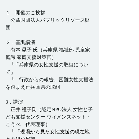
１．開催のご挨拶
　公益財団法人パブリックリソース財
団
２．基調講演
有本 晃子 氏（兵庫県 福祉部 児童家
庭課 家庭支援対策官）
　└「兵庫県の女性支援の取組につい
て」
    └　行政からの報告、困難女性支援法
を踏まえた兵庫県の取組
3．講演
正井 禮子氏（
認定NPO法人 女性と子
ども支援センター ウィメンズネット・
こうべ　代表理事
）
　└ 「現場から見た女性支援の現在地