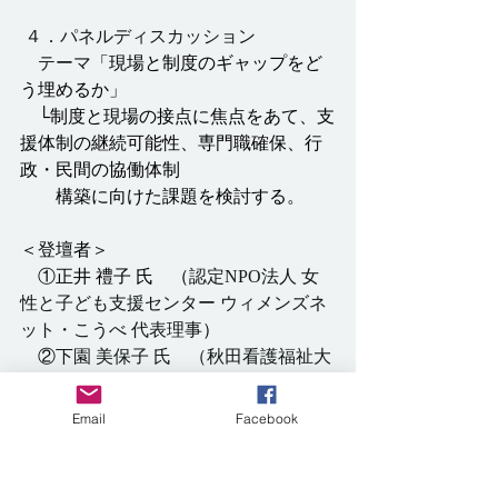
 ４．パネルディスカッション　
　テーマ
「現場と制度のギャップをど
う埋めるか」
└制度と現場の接点に焦点をあて、支
援体制の継続可能性、専門職確保、行
政・民間の協働体制
　　構築に向けた課題を検討する。
＜登壇者＞
①正井 禮子 氏　（
認定NPO法人 女
性と子ども支援センター ウィメンズネ
ット・こうべ 代表理事
）
　②
下園 美保子 氏　（秋田看護福祉大
学 教授／保健師・看護師／日本評価学
会 認定評価士）
Email
Facebook
　③近藤 恵子 氏 （NPO法人女のスペ
ース・おん 理事／NPO法人全国女性シ
ェルターネット 理事／