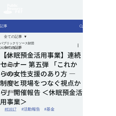
記事
全ての記事
パブリックリソース財団
全ての記事
2025年12月2日
【休眠預金活用事業】連続
基金
セミナー 第五弾 「これか
活動報告
らの女性支援のあり方 ―
選考結果
制度と現場をつなぐ視点か
公募開始
ら」開催報告 ＜休眠預金活
選考結果
用事業＞
#f1017
#活動報告
#基金