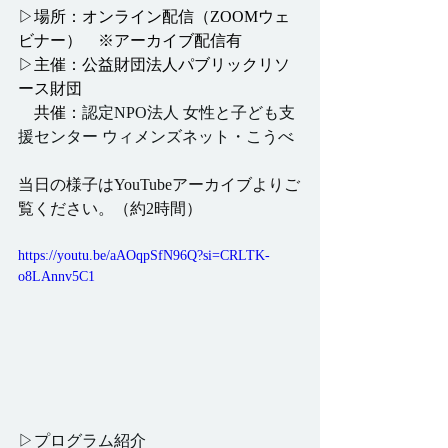
▷場所：オンライン配信（ZOOMウェ
ビナー）　※アーカイブ配信有
▷主催：公益財団法人パブリックリソ
ース財団
    共催：
認定NPO法人 女性と子ども支
援センター ウィメンズネット・こうべ
当日の様子はYouTubeアーカイブよりご
覧ください。（約2時間）
https://youtu.be/aAOqpSfN96Q?si=CRLTK-
o8LAnnv5C1
▷プログラム紹介