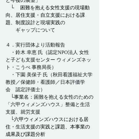
と今後の展望」
　└ 　困難を抱える女性支援の現場動
向、居住支援・自立支援における課
題、制度設計と現場実践
の
　　ギャップについて
４．実行団体より活動報告
・鈴木 幸恵 氏
（
認定NPO法人 女性
と子ども支援センター ウィメンズネッ
ト・こうべ 事務局長）
　・下園 美保子 氏（秋田看護福祉大学 
教授／保健師・看護師／日本評価学
会　認定評価士）
　└事業名：
困難を抱える女性のための
「六甲ウィメンズハウス」整備と生活
支援、就労支援
　└六甲ウィメンズハウスにおける居
住・生活支援の実践と課題、本事業の
成果及び課題分析