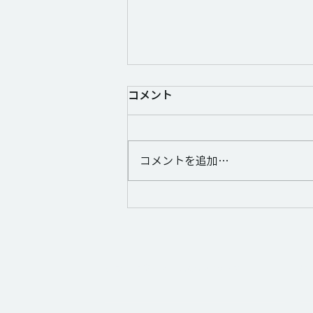
コメント
コメントを追加…
熊本地震の被災者支援へのご
寄付のお願い
パブリックリソース財団について
個
パブリックリソース財団とはTOP ミッショ
個