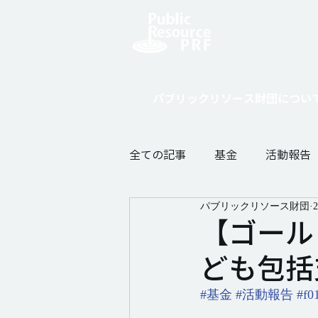
寄付をし
パブリックリソース財団につい
全ての記事
基金
活動報告
パブリックリソース財団
【ゴール
ども包括
#基金
#活動報告
#f0