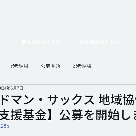
たい
基金をつくりたい
​相続寄付・遺贈・不動産寄付をしたい
企業とし
て
個人のみなさまへ
法人のみなさまへ
選考結果
公募開始
選考結果
2024年5月7日
ドマン・サックス 地域協
支援基金】公募を開始し
128b