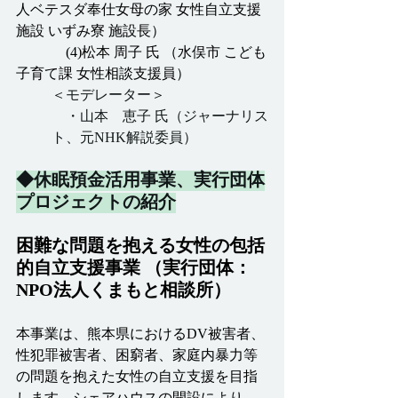
人ベテスダ奉仕女母の家 女性自立支援
施設 いずみ寮 施設長）
	　(4)松本 周子 氏 （水俣市 こども
子育て課 女性相談支援員）
＜モデレーター＞　
　・山本　恵子 氏（ジャーナリス
ト、元NHK解説委員）
◆休眠預金活用事業、実行団体
プロジェクトの紹介
困難な問題を抱える女性の包括
的自立支援事業 （実行団体：
NPO法人くまもと相談所）
本事業は、熊本県におけるDV被害者、
性犯罪被害者、困窮者、家庭内暴力等
の問題を抱えた女性の自立支援を目指