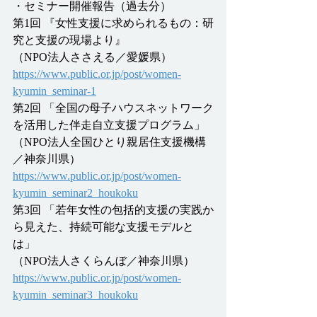
・セミナー開催報告（過去分）
第1回 『女性支援に求められるもの：研
究と支援の現場より』
（NPO法人ささえる／愛媛県）
https://www.public.or.jp/post/women-
kyumin_seminar-1
第2回 「全国の母子ハウスネットワーク
を活用した伴走自立支援プログラム」
（NPO法人全国ひとり親居住支援機構
／神奈川県）
https://www.public.or.jp/post/women-
kyumin_seminar2_houkoku
第3回 「若年女性の包括的支援の実践か
ら見えた、持続可能な支援モデルと
は」
（NPO法人さくらんぼ／神奈川県）
https://www.public.or.jp/post/women-
kyumin_seminar3_houkoku