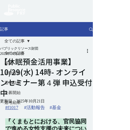
記事
全ての記事
パブリックリソース財団
全ての記事
2025年10月20日
【休眠預金活用事業】
基金
10/29(水) 14時- オンライ
活動報告
ンセミナー第４弾 申込受付
選考結果
中
公募開始
更新日：
2025年10月21日
選考結果
#f1017
#活動報告
#基金
『くまもとにおける、官民協同
で進める女性支援の未来につい