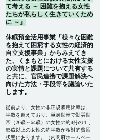
て考える ～ 困難を抱える女性
たちが私らしく生きていくため
に ～』
休眠預金活用事業「様々な困難
を抱えて困窮する女性の経済的
自立支援事業」からみえてき
た、くまもとにおける女性支援
の実情と課題について共有する
と共に、官民連携で課題解決へ
向けた方法・手段等を議論いた
します
。
従前より、女性の非正規雇用比率は、
半数を超えており、単身世帯で勤労世
帯（20歳～64歳）の女性の約4分の１、
65歳以上の女性の約半数が相対的貧困
状態にあります。（内閣府ホームペー