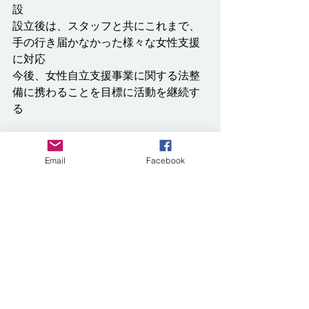
設
設立後は、スタッフと共にこれまで、
手の行き届かなかった様々な女性支援
に対応
今後、女性自立支援事業に関する法整
備に携わることを目標に活動を継続す
る
パネリスト
田端 歩 氏 （熊本市役所 文化市
Email
Facebook
民局人権推進部 男女共同参画
課 課長）
・熊本市配偶者暴力相談支援センター
事業
・熊本市困難な問題を抱える女性への
支援に関する基本計画策定（令和７年3
月）
WEBサイト：