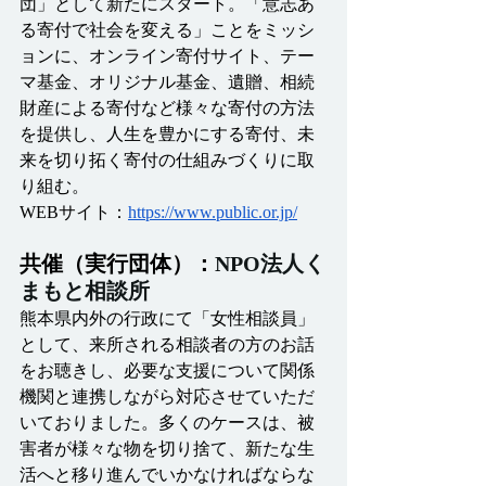
団」として新たにスタート。「意志あ
る寄付で社会を変える」ことをミッシ
ョンに、オンライン寄付サイト、テー
マ基金、オリジナル基金、遺贈、相続
財産による寄付など様々な寄付の方法
を提供し、人生を豊かにする寄付、未
来を切り拓く寄付の仕組みづくりに取
り組む。
WEBサイト：
https://www.public.or.jp/
共催（実行団体）：
NPO法人く
まもと相談所
熊本県内外の行政にて「女性相談員」
として、来所される相談者の方のお話
をお聴きし、必要な支援について関係
機関と連携しながら対応させていただ
いておりました。多くのケースは、被
害者が様々な物を切り捨て、新たな生
活へと移り進んでいかなければならな