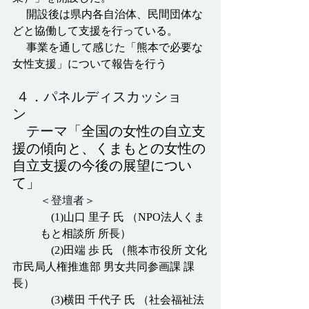
　 開設後は県内各自治体、民間団体な
どと協働して支援を行っている。
　 事業を通して感じた「熊本で必要な
女性支援」について報告を行う
 ４．パネルディスカッショ
ン　
　テーマ「
全国の女性の自立支
援の傾向と、くまもとの女性の
自立支援の今後の展望につい
て」
＜登壇者＞
　(1)山口 里子 氏 （NPO法人くま
もと相談所 所長）
	　(2)田端 歩 氏 （熊本市役所 文化
市民局人権推進部 男女共同参画課 課
長）
	　(3)横田 千代子 氏 （社会福祉法