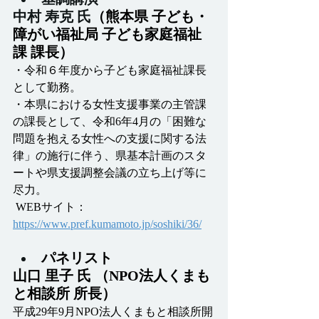
中村 寿克 氏
（熊本県 子ども・
障がい福祉局 子ども家庭福祉
課 課長）
・令和６年度から子ども家庭福祉課長
として勤務。
・本県における女性支援事業の主管課
の課長として、令和6年4月の「困難な
問題を抱える女性への支援に関する法
律」の施行に伴う、県基本計画のスタ
ートや県支援調整会議の立ち上げ等に
尽力。
 WEBサイト：
https://www.pref.kumamoto.jp/soshiki/36/
パネリスト
山口 里子 氏 （NPO法人くまも
と相談所 所長）
平成29年9月NPO法人くまもと相談所開