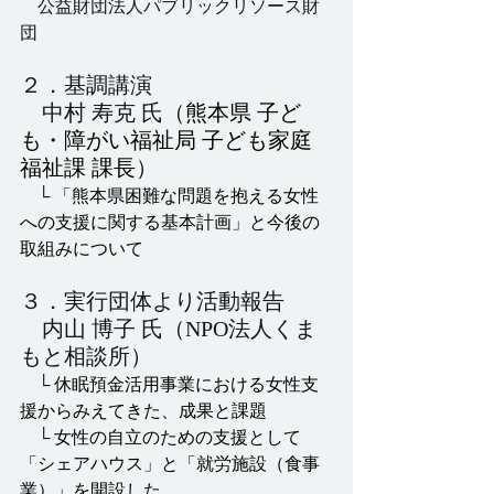
　公益財団法人パブリックリソース財
団
２．基調講演
　中村 寿克 氏（
熊本県 子ど
も・障がい福祉局 子ども家庭
福祉課 課長
）　
　└
「熊本県困難な問題を抱える女性
への支援に関する基本計画」と今後の
取組みについて
３．実行団体より活動報告
　内山 博子 氏（NPO法人くま
もと相談所）
　└
休眠預金活用事業における女性支
援からみえてきた、成果と課題
　└ 
女性の自立のための支援として
「シェアハウス」と「就労施設（食事
業）」を開設した。